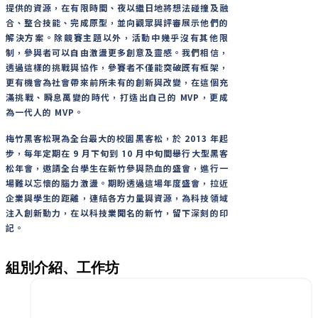
提供的資源，在有限時間、夜以繼日地將想法碰撞及融
合、整合技能、完成原型，並向觀眾與評審展示他們的
解決方案。除競賽主題以外，活動中幾乎沒有其他限
制，參與者可以自由激盪更多創意及靈感。我們相信，
透過這樣的挑戰與協作，參賽者不僅能突破既有框架，
更有機會為社會帶來前所未有的創新與改變，在這個充
滿挑戰、瞬息萬變的時代，打造出自己的 MVP，更成
為一代人的 MVP。
梅竹黑客松現為全台最大的校園黑客松，於 2013 年起
步，每年定期在 9 月下旬到 10 月中旬間舉行大型黑客
松年會，邀請全台學生在新竹參與熱血的盛會，進行一
場難以忘懷的腦力激盪。期盼透過這場年度盛會，拉近
企業與學生的距離，連結各方力量與資源，為科技領域
注入創新動力，在以科技業聞名的新竹，留下深刻的印
記。
組別介紹、工作坊